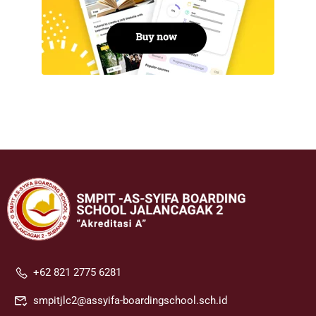
+62 821 2775 6281
smpitjlc2@assyifa-boardingschool.sch.id