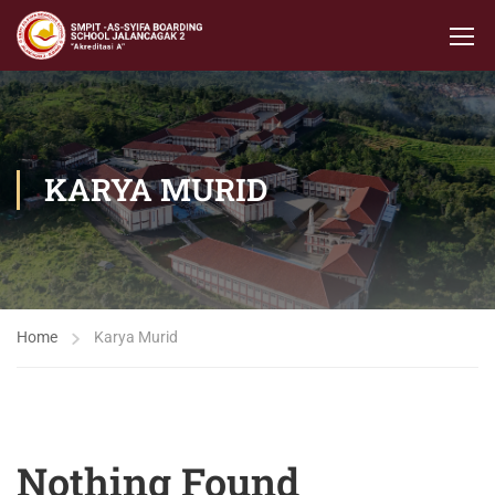
KARYA MURID
Home
Karya Murid
Nothing Found