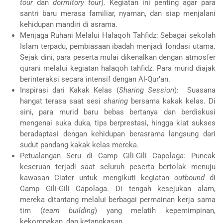
tour
dan
dormitory tour
). Kegiatan ini penting agar para
santri baru merasa familiar, nyaman, dan siap menjalani
kehidupan mandiri di asrama.
Menjaga Ruhani Melalui Halaqoh Tahfidz: Sebagai sekolah
Islam terpadu, pembiasaan ibadah menjadi fondasi utama.
Sejak dini, para peserta mulai dikenalkan dengan atmosfer
qurani melalui kegiatan halaqoh tahfidz. Para murid diajak
berinteraksi secara intensif dengan Al-Qur’an.
Inspirasi dari Kakak Kelas (
Sharing Session
): Suasana
hangat terasa saat sesi
sharing
bersama kakak kelas. Di
sini, para murid baru bebas bertanya dan berdiskusi
mengenai suka duka, tips berprestasi, hingga kiat sukses
beradaptasi dengan kehidupan berasrama langsung dari
sudut pandang kakak kelas mereka.
Petualangan Seru di Camp Gili-Gili Capolaga: Puncak
keseruan terjadi saat seluruh peserta bertolak menuju
kawasan Ciater untuk mengikuti kegiatan
outbound
di
Camp Gili-Gili Capolaga. Di tengah kesejukan alam,
mereka ditantang melalui berbagai permainan kerja sama
tim (
team building
) yang melatih kepemimpinan,
kekompakan, dan ketangkasan.