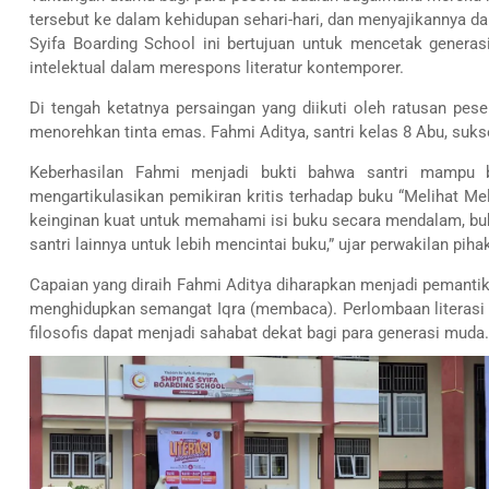
tersebut ke dalam kehidupan sehari-hari, dan menyajikannya d
Syifa Boarding School ini bertujuan untuk mencetak generas
intelektual dalam merespons literatur kontemporer.
Di tengah ketatnya persaingan yang diikuti oleh ratusan pese
menorehkan tinta emas. Fahmi Aditya, santri kelas 8 Abu, suks
Keberhasilan Fahmi menjadi bukti bahwa santri mampu b
mengartikulasikan pemikiran kritis terhadap buku “Melihat Me
keinginan kuat untuk memahami isi buku secara mendalam, buk
santri lainnya untuk lebih mencintai buku,” ujar perwakilan piha
Capaian yang diraih Fahmi Aditya diharapkan menjadi pemantik
menghidupkan semangat Iqra (membaca). Perlombaan literasi 
filosofis dapat menjadi sahabat dekat bagi para generasi muda.