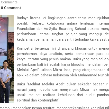
Comments
0 Comment
Budaya literasi di lingkungan santri terus menunjukka
positif. Terbaru, kolaborasi antara lembaga interna
Foundation dan As-Syifa Boarding School sukses men
perlombaan literasi tingkat pelajar yang menguji da
kedalaman pemahaman para santri terhadap karya sastr
Kompetisi bergengsi ini dirancang khusus untuk meng
pemahaman, daya analisis, serta pemaknaan para sa
karya literatur yang penuh makna. Buku yang menjadi ob
perlombaan kali ini adalah karya filosofis mendalam ber
Melalui Apel” tulisan Mirza Inak, yang diterjemahkan 
apik ke dalam bahasa Indonesia oleh Muhammad Nur Sho
Buku “Melihat Melalui Apel” bukan sekadar bacaan ri
narasi yang filosofis dan menyentuh, Mirza Inak men
untuk melihat realitas kehidupan dari sudut panda
spiritual dan kontemplatif.
ampu menangkap pesan tersirat, mengontekstualisasikan nilai-nil