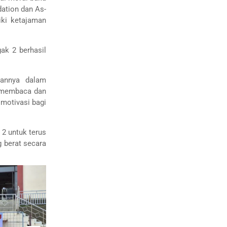
dation dan As-
iki ketajaman
gak 2 berhasil
uannya dalam
am membaca dan
motivasi bagi
 2 untuk terus
 berat secara