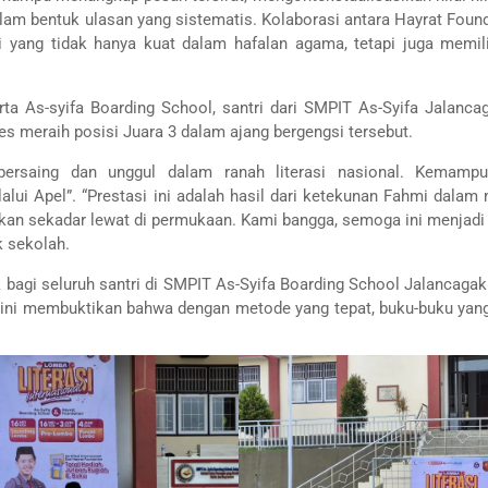
alam bentuk ulasan yang sistematis. Kolaborasi antara Hayrat Foun
i yang tidak hanya kuat dalam hafalan agama, tetapi juga memil
rta As-syifa Boarding School, santri dari SMPIT As-Syifa Jalanca
es meraih posisi Juara 3 dalam ajang bergengsi tersebut.
ersaing dan unggul dalam ranah literasi nasional. Kemamp
lalui Apel”. “Prestasi ini adalah hasil dari ketekunan Fahmi dal
an sekadar lewat di permukaan. Kami bangga, semoga ini menjadi 
k sekolah.
 bagi seluruh santri di SMPIT As-Syifa Boarding School Jalancagak
ini membuktikan bahwa dengan metode yang tepat, buku-buku yang