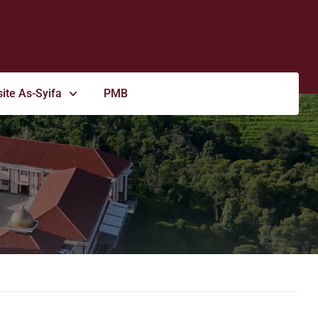
ite As-Syifa
PMB