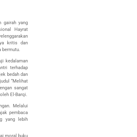
n gairah yang
sional Hayrat
yelenggarakan
ya kritis dan
a bermutu.
uji kedalaman
ntri terhadap
jek bedah dan
judul “Melihat
dengan sangat
leh El-Barqi.
ngan. Melalui
gajak pembaca
ng yang lebih
ai moral buku